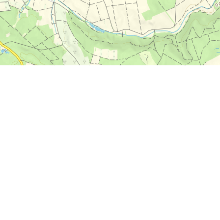
+
−
1 km
Leaflet
|
Map:
funiQ
, ©
OpenStreetMap
ODbL license
Az EuroVelo
Útvonalak
Az ECF-ről
Hírek
Kapcsolat
Csomagajánlatok
GYIK