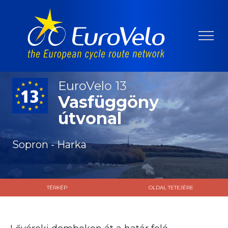
EuroVelo 13
Vasfüggöny
útvonal
Sopron - Harka
TÉRKÉP
OLDAL TETEJÉRE