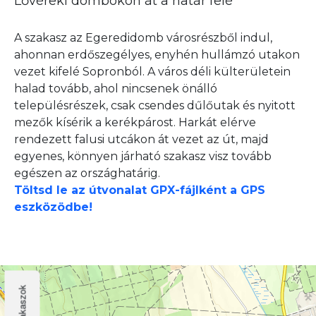
Lővéreki dombokon át a határ felé
A szakasz az Egeredidomb városrészből indul,
ahonnan erdőszegélyes, enyhén hullámzó utakon
vezet kifelé Sopronból. A város déli külterületein
halad tovább, ahol nincsenek önálló
településrészek, csak csendes dűlőutak és nyitott
mezők kísérik a kerékpárost. Harkát elérve
rendezett falusi utcákon át vezet az út, majd
egyenes, könnyen járható szakasz visz tovább
egészen az országhatárig.
Töltsd le az útvonalat GPX-fájlként a GPS
eszközödbe!
Szakaszok