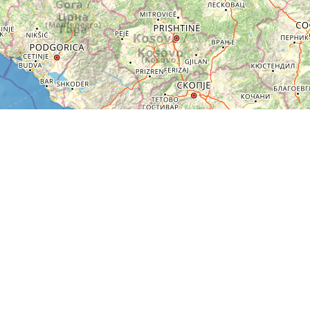
+
−
50 km
Leaflet
|
Map:
funiQ
, ©
OpenStreetMap
ODbL license
Über EuroVelo
Routen
Über ECF
Nachrichten
Contact Us
Buchbare Angebote